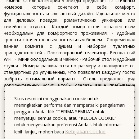
Тюмень. Отель категории 3 звезды предлагает 12 стильных
номеров, которые сочетают в себе комфорт,
функциональность и элегантный дизайн. Идеальное место
для деловых поездок, романтических уик-эндов или
семейного отдыха. ⠀Каждый номер отеля оснащен всем
необходимым для комфортного проживания: - Удобные
кровати с качественным постельным бельем - Современная
ванная комната с душем и набором туалетных
принадлежностей - Плоскоэкранный телевизор- Бесплатный
Wi-Fi - Мини-холодильник и чайник - Рабочий стол и удобные
стулья ⠀Номера различаются по размеру и планировке: от
стандартных до улучшенных, что позволяет каждому гостю
выбрать оптимальный вариант. ⠀Отель предлагает ряд
дополнительных услуг, чтобы сделать ваше пребывание
максимально комфортным: - Круглосуточная стойка
регистрации - Ежедневная уборка номеров - Услуги
Situs resmi ini menggunakan cookie untuk
прачечной - Возможность заказа завтрака в номер ⠀Отель
meningkatkan performa dan memperbaiki pengalaman
находится в центре города, в шаговой доступности от
pengguna Anda. Klik "TERIMA SEMUA" untuk
основных достопримечательностей, ресторанов, кафе и
menyetujui semua cookie, atau "KELOLA COOKIE"
магазинов. Это делает его идеальным выбором для тех, кто
untuk menyesuaikan preferensi Anda. Untuk informasi
хочет быть в центре событий и легко добраться до
Kebijakan Cookie
lebih lanjut, mohon baca
.
ключевых мест. ⠀Почему выбирают нас?- Современные и