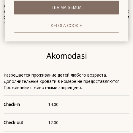
уютные номера - Удобное расположение в центре города -
TERIMA SEMUA
Дружелюбный и профессиональный персонал - Отличное
соотношение цены и качества - Собственная охраняемая
парковка
KELOLA COOKIE
Akomodasi
Разрешается проживание детей любого возраста.
Дополнительные кровати в номере не предоставляются.
Проживание с животными запрещено.
Check-in
14.00
Check-out
12.00