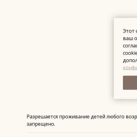
Этот 
ваш о
согла
cooki
допо
конфи
Разрешается проживание детей любого возр
запрещено.