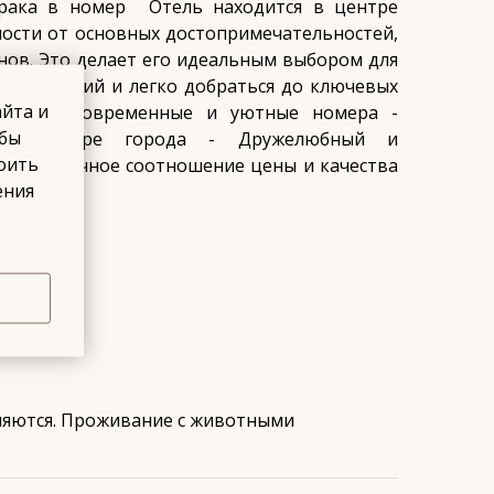
рака в номер ⠀Отель находится в центре
ности от основных достопримечательностей,
инов. Это делает его идеальным выбором для
нтре событий и легко добраться до ключевых
айта и
т нас?- Современные и уютные номера -
обы
е в центре города - Дружелюбный и
роить
л - Отличное соотношение цены и качества
ения
парковка
ляются. Проживание с животными