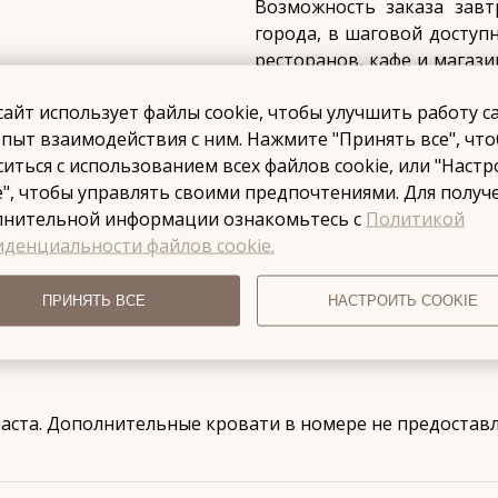
Возможность заказа завт
города, в шаговой доступ
ресторанов, кафе и магаз
тех, кто хочет быть в це
сайт использует файлы cookie, чтобы улучшить работу с
мест. ⠀Почему выбираю
пыт взаимодействия с ним. Нажмите "Принять все", чт
Удобное расположени
ситься с использованием всех файлов cookie, или "Наст
профессиональный персона
e", чтобы управлять своими предпочтениями. Для получ
- Собственная охраняемая 
лнительной информации ознакомьтесь с
Политикой
денциальности файлов cookie.
ПРИНЯТЬ ВСЕ
НАСТРОИТЬ COOKIE
Условия проживания
аста. Дополнительные кровати в номере не предостав