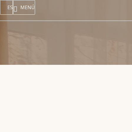
ES
MENÚ